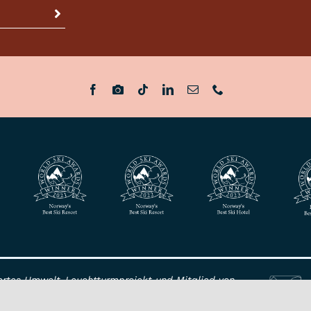
ziertes Umwelt-Leuchtturmprojekt und Mitglied von
tt Matsvinn.
Lesen Sie hier mehr.