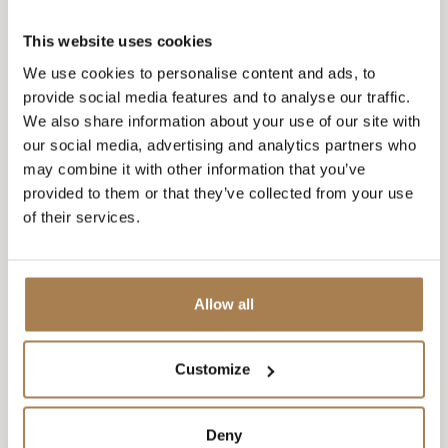
villégiature.
This website uses cookies
- Expérience dans un poste similaire.
- Vous devez être capable de bien communiquer en
We use cookies to personalise content and ads, to
scandinave et en anglais.
provide social media features and to analyse our traffic.
We also share information about your use of our site with
NOUS OFFRONS :
our social media, advertising and analytics partners who
- Un poste passionnant dans l'une des destinations les
may combine it with other information that you’ve
plus intéressantes de Norvège
provided to them or that they’ve collected from your use
- Une opportunité de développement personnel par le
of their services.
biais d'une formation au sein d'une organisation en
pleine expansion
- De grandes opportunités pour aider à façonner notre
avenir !
Allow all
- Des tâches passionnantes et variées.
- Nous pouvons vous aider à trouver un logement.
Customize
Deny
Envoyez votre candidature et votre CV à l'adresse