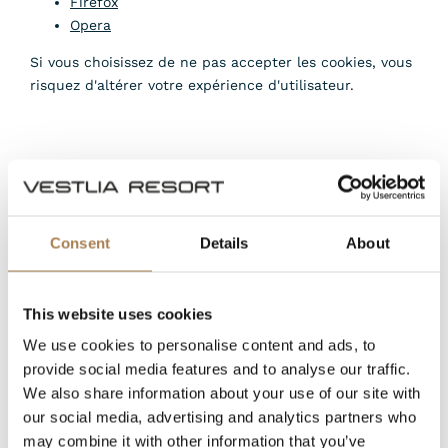
Firefox
Opera
Si vous choisissez de ne pas accepter les cookies, vous
risquez d'altérer votre expérience d'utilisateur.
Vos paramètres de cookies.
CARACTÉRISTIQUES
Consent
Details
About
Ces cookies seront toujours activés car ils sont
nécessaires aux fonctions de base de Vestlia.no. En
This website uses cookies
outre, les cookies ont des fonctions liées à la
We use cookies to personalise content and ads, to
sauvegarde de la sécurité et du fonctionnement du site
provide social media features and to analyse our traffic.
web conformément aux règles applicables. Il s'agit
We also share information about your use of our site with
notamment des cookies qui permettent de se souvenir
our social media, advertising and analytics partners who
de vous lorsque vous visitez le site web au cours d'une
may combine it with other information that you’ve