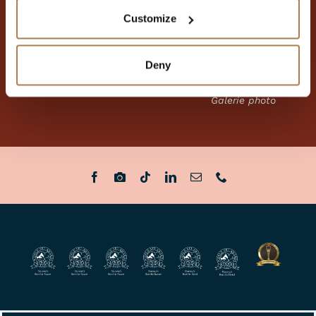
Nourriture et
Piscine
Contactez-nous
Customize
boissons
Bowling
À propos de
Événements
Simulateur de
nous
Forfaits et offres
golf
Deny
Emplois et
Conférence
Playland
carrières
Galerie photo
Réserver
Réservez avec une carte
cadeau
Acheter des cartes-
cadeaux
Forfaits et offres
Chambres et
appartements