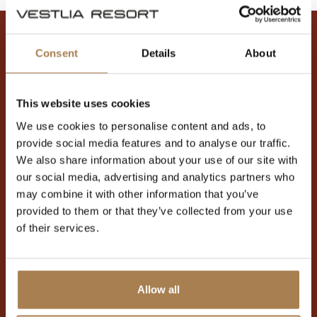
Consent
Details
About
This website uses cookies
Adresse
We use cookies to personalise content and ads, to
provide social media features and to analyse our traffic.
Contactez nous
We also share information about your use of our site with
Heures d'ouverture
our social media, advertising and analytics partners who
may combine it with other information that you’ve
provided to them or that they’ve collected from your use
of their services.
À PROPOS DE
NOUS
ACTIVITÉS
HÔTEL
Allow all
Horaires
Spa et remise en
Chambre
forme
d'ouverture