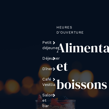
HEURES
D'OUVERTURE
Alimenta
Petit
déjeuner
Déjeuner
et
Dîner
boissons
Café
Vestlia
Salon
et
bar