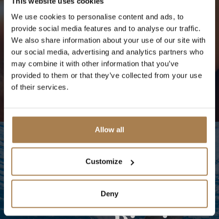
Spa
This website uses cookies
Heures
We use cookies to personalise content and ads, to
d'ouverture
provide social media features and to analyse our traffic.
We also share information about your use of our site with
Traitement
our social media, advertising and analytics partners who
du
may combine it with other information that you’ve
livre
provided to them or that they’ve collected from your use
of their services.
Allow all
Customize
HEURES
Deny
D'OUVERTURE