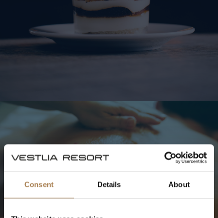
HEURES
D'OUVERTURE
DU
Consent
Details
About
SPA
Prix