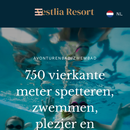
Overslaan
naar
NL
inhoud
AVONTURENBAD/ZWEMBAD
750 vierkante
meter spetteren,
zwemmen,
plezier en