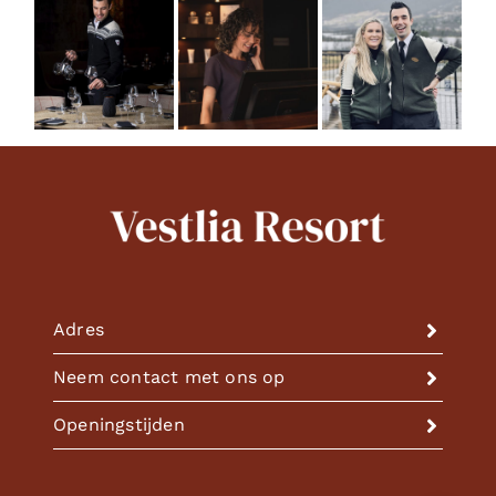
Boek nu
Boek met
een
cadeaukaart
Cadeaubonnen
Adres
kopen
Pakketten &
Neem contact met ons op
aanbiedingen
Openingstijden
Kamers &
appartementen