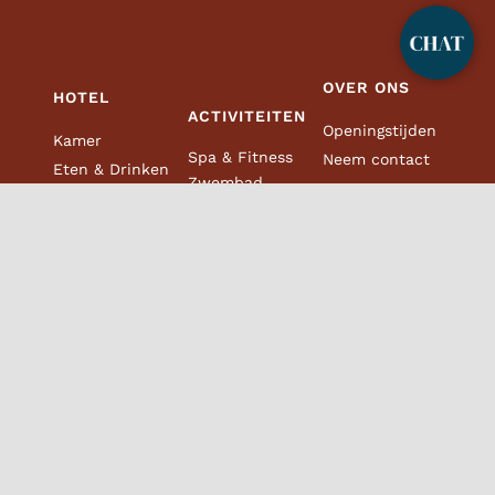
Bowling
Spa en
fitness
OVER ONS
HOTEL
ACTIVITEITEN
Openingstijden
Kamer
Spa & Fitness
Neem contact
Eten & Drinken
Zwembad
met ons op
Evenementen
Bowling
Over ons
Pakketten &
Golfsimulator
Banen en
aanbiedingen
Speelland
carrières
Conferentie
Fotogalerij
Reserveer
een tafel