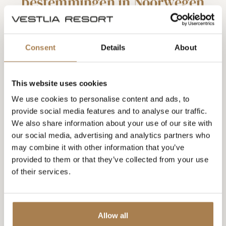
bestemmingen in Noorwegen
Vestlia Resort is een plek waar iedereen floreert, en
onze medewerkers hebben fantastische faciliteiten
Consent
Details
About
om mee voor de dag te komen. We zijn het hele jaar
door geopend en staan hoog aangeschreven in de
This website uses cookies
vakantie-, vrijetijds- en conferentiemarkt. Vestlia
Resort organiseert ook veel unieke en spannende
We use cookies to personalise content and ads, to
provide social media features and to analyse our traffic.
evenementen en activiteiten samen met verschillende
We also share information about your use of our site with
partners. We hebben 239 kamers met plaats voor 700
our social media, advertising and analytics partners who
gasten.
may combine it with other information that you’ve
provided to them or that they’ve collected from your use
of their services.
BEKIJK BESCHIKBARE POSITIES
Allow all