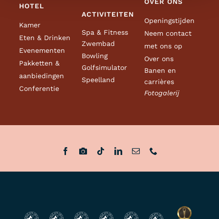
OVER ONS
HOTEL
ACTIVITEITEN
Openingstijden
Kamer
Spa & Fitness
Neem contact
Eten & Drinken
Zwembad
met ons op
Evenementen
Bowling
Over ons
Pakketten &
Golfsimulator
Banen en
aanbiedingen
Speelland
carrières
Conferentie
Fotogalerij
Boek nu
Boek met een
cadeaukaart
Cadeaubonnen
kopen
Pakketten &