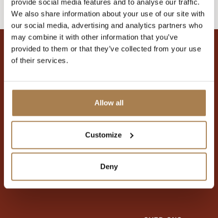
provide social media features and to analyse our traffic.
bladeren
We also share information about your use of our site with
our social media, advertising and analytics partners who
may combine it with other information that you’ve
provided to them or that they’ve collected from your use
of their services.
Allow all
Adres
Customize
Neem contact met ons op
Openingstijden
Deny