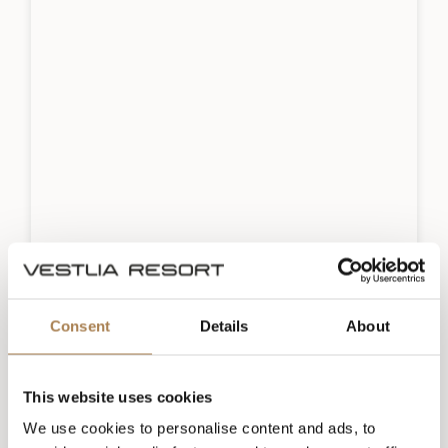
Consent
Details
About
This website uses cookies
Veeg of gebruik de pijltjestoetsen om door het menu te
We use cookies to personalise content and ads, to