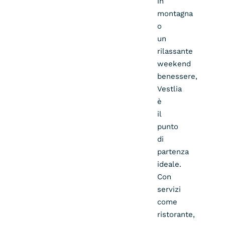
in
montagna
o
un
rilassante
weekend
benessere,
Vestlia
è
il
punto
di
partenza
ideale.
Con
servizi
come
ristorante,