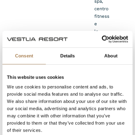
spa,
centro
fitness
e
la
vicinanza
agli
impianti
Consent
Details
About
di
risalita
e
This website uses cookies
ai
We use cookies to personalise content and ads, to
parchi
provide social media features and to analyse our traffic.
nazionali,
We also share information about your use of our site with
offriamo
our social media, advertising and analytics partners who
un'esperienza
may combine it with other information that you’ve
completa
provided to them or that they’ve collected from your use
per
of their services.