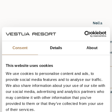
Noi
Nella
di
Sala
Vestlia
Kai
apprezzia
Fjell,
Consent
Details
About
la
le
L'irrigazion
bella
pareti
è
arte
sono
offerta
This website uses cookies
e
ornate
a
CONTATTATECI
abbiamo
da
We use cookies to personalise content and ads, to
PER UNA
gruppi
scelto
splendidi
provide social media features and to analyse our traffic.
PASSEGGIATA
di
D'ARTE
di
dipinti
We also share information about your use of our site with
almeno
our social media, advertising and analytics partners who
abbellire
dell'artist
10
may combine it with other information that you’ve
le
Kai
persone.
provided to them or that they’ve collected from your use
nostre
Fjell.
of their services.
pareti
Kai