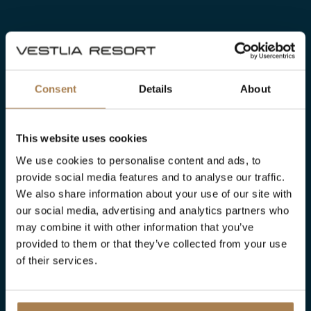
Divertimento per i
Consent
Details
About
più piccoli
This website uses cookies
We use cookies to personalise content and ads, to
Vestlia Resort è un hotel a misura di
provide social media features and to analyse our traffic.
bambino con un fantastico parco giochi
We also share information about your use of our site with
interno. I bambini possono giocare su lunghi
our social media, advertising and analytics partners who
scivoli, sale da ballo, morbidi cuscini, corde
may combine it with other information that you’ve
per arrampicarsi e un grande parco giochi.
provided to them or that they’ve collected from your use
of their services.
Anche i bambini possono organizzare il loro
compleanno qui! In una sala separata