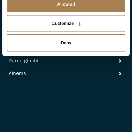
vengono servite deliziose pietanze per il
Allow all
compleanno e dopo ci sono giochi e
divertimento.
Customize
ORARI DI APERTURA
Deny
Piscina
Parco giochi
cinema