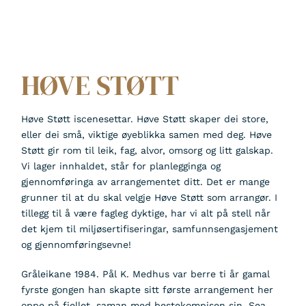
HØVE STØTT
Høve Støtt iscenesettar. Høve Støtt skaper dei store,
eller dei små, viktige øyeblikka samen med deg. Høve
Støtt gir rom til leik, fag, alvor, omsorg og litt galskap.
Vi lager innhaldet, står for planlegginga og
gjennomføringa av arrangementet ditt. Det er mange
grunner til at du skal velgje Høve Støtt som arrangør. I
tillegg til å være fagleg dyktige, har vi alt på stell når
det kjem til miljøsertifiseringar, samfunnsengasjement
og gjennomføringsevne!
Gråleikane 1984. Pål K. Medhus var berre ti år gamal
fyrste gongen han skapte sitt første arrangement her
oppe på fjellet, saman med bestekompisen sin. Sea