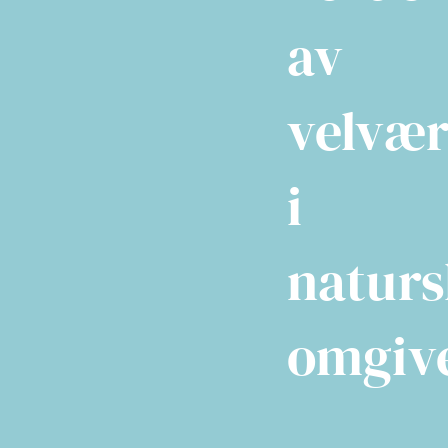
av
velvæ
i
natur
omgive